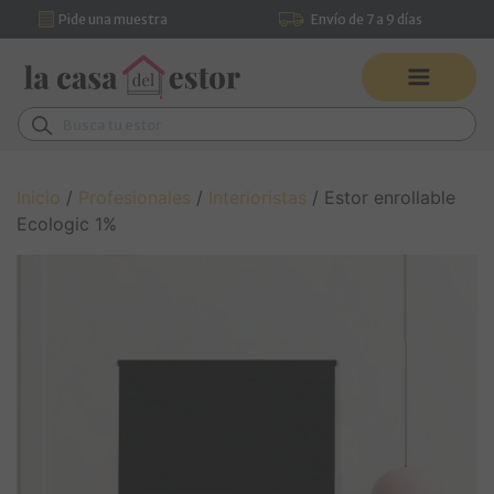
Pide una muestra
Envío de 7 a 9 días
Saltar al contenido
Pídenos asesoramiento por
Navegación principal
WhatsApp
Buscar:
Inicio
/
Profesionales
/
Interioristas
/ Estor enrollable
Ecologic 1%