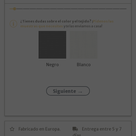
¿Tienes dudas sobre el color y el tejido?
¡
Pídenos las
muestras que necesites
y te las enviamos a casa!
Negro
Blanco
Siguiente
Fabricado en Europa.
Entrega entre 5 y 7
días.