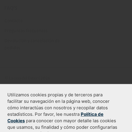
FAQ’S
Contacto
Preguntas frecuentes
Devolución y cancelación de
pedidos
© La casa del Estor | 2026
Utilizamos cookies propias y de terceros para
Programa de ayudas Industria Digitala
facilitar su navegación en la página web, conocer
cómo interactúas con nosotros y recopilar datos
estadísticos. Por favor, lee nuestra
Política de
Cookies
para conocer con mayor detalle las cookies
Condiciones de compra
que usamos, su finalidad y cómo poder configurarlas