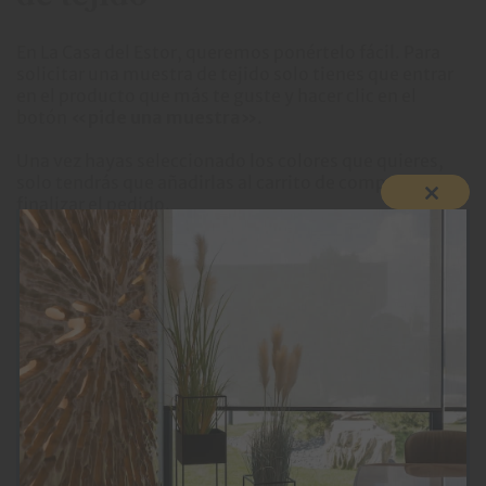
En La Casa del Estor, queremos ponértelo fácil. Para
solicitar una muestra de tejido solo tienes que entrar
en el producto que más te guste y hacer clic en el
botón
«pide una muestra»
.
Una vez hayas seleccionado los colores que quieres,
solo tendrás que añadirlas al carrito de compra y
finalizar el pedido.
Close
Puedes pedir hasta 5 muestras y las recibirás en tu
domicilio en un plazo de 5 a 10 días.
this
modul