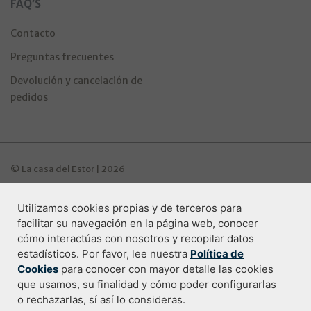
FAQ’S
Contacto
Preguntas frecuentes
Devolución y cancelación de
pedidos
© La casa del Estor | 2026
Utilizamos cookies propias y de terceros para
Programa de ayudas Industria Digitala
facilitar su navegación en la página web, conocer
cómo interactúas con nosotros y recopilar datos
estadísticos. Por favor, lee nuestra
Política de
Cookies
para conocer con mayor detalle las cookies
Condiciones de compra
que usamos, su finalidad y cómo poder configurarlas
o rechazarlas, sí así lo consideras.
Política de privacidad