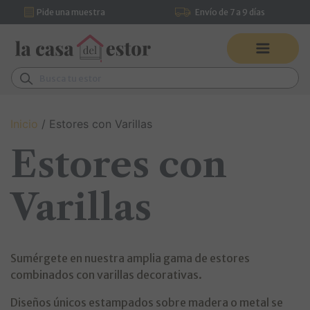
Pide una muestra
Envío de 7 a 9 días
Saltar al contenido
Pídenos asesoramiento por
Navegación principal
WhatsApp
Buscar:
Inicio
/ Estores con Varillas
Estores con
Varillas
Sumérgete en nuestra amplia gama de estores
combinados con varillas decorativas.
Diseños únicos estampados sobre madera o metal se