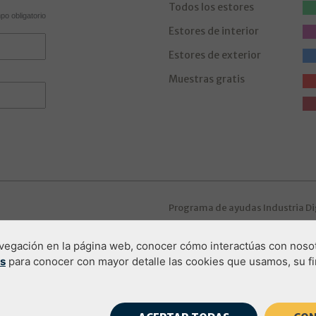
Todos los estores
o obligatorio
Estores de interior
Estores de exterior
Muestras gratis
Programa de ayudas Industria Di
navegación en la página web, conocer cómo interactúas con nosot
es
para conocer con mayor detalle las cookies que usamos, su f
vacidad
Aviso legal
Política de Cookies