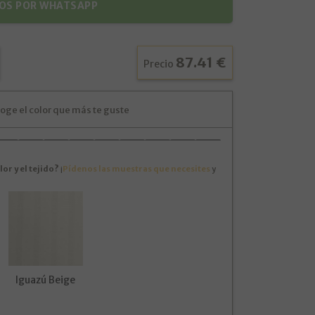
OS POR WHATSAPP
87.41 €
Precio
oge el color que más te guste
or y el tejido?
¡
Pídenos las muestras que necesites
y
Iguazú Beige