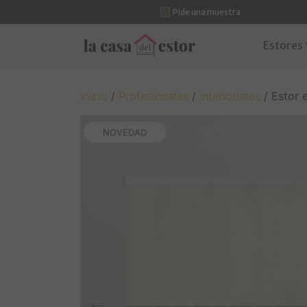
Pide una muestra
Saltar al contenido
Estores
Navegación principal
Inicio
/
Profesionales
/
Interioristas
/ Estor e
NOVEDAD