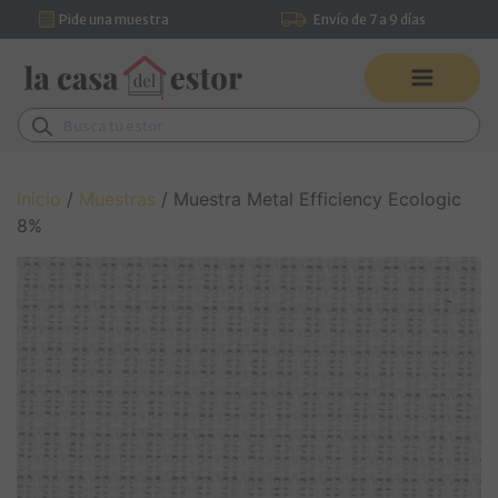
Pide una muestra
Envío de 7 a 9 días
Saltar al contenido
Pídenos asesoramiento por
Navegación principal
WhatsApp
Buscar:
Inicio
/
Muestras
/ Muestra Metal Efficiency Ecologic
8%