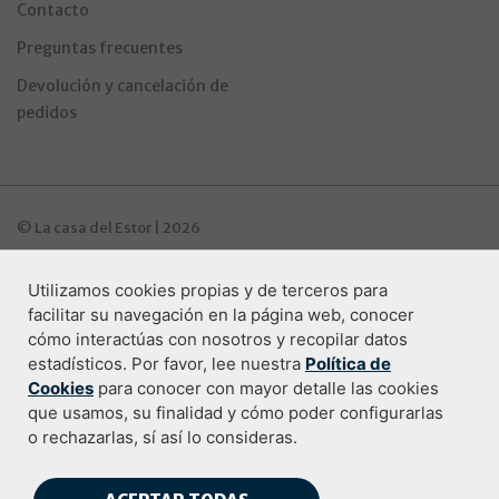
Contacto
Preguntas frecuentes
Devolución y cancelación de
pedidos
© La casa del Estor | 2026
Utilizamos cookies propias y de terceros para
Programa de ayudas Industria Digitala
facilitar su navegación en la página web, conocer
cómo interactúas con nosotros y recopilar datos
estadísticos. Por favor, lee nuestra
Política de
Cookies
para conocer con mayor detalle las cookies
Condiciones de compra
que usamos, su finalidad y cómo poder configurarlas
o rechazarlas, sí así lo consideras.
Política de privacidad
Aviso legal