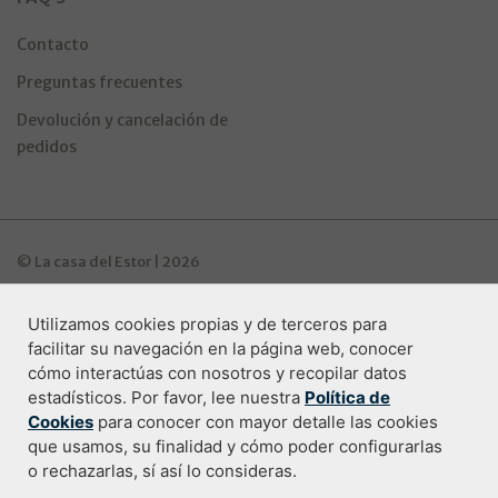
Contacto
Preguntas frecuentes
Devolución y cancelación de
pedidos
© La casa del Estor | 2026
Utilizamos cookies propias y de terceros para
Programa de ayudas Industria Digitala
facilitar su navegación en la página web, conocer
cómo interactúas con nosotros y recopilar datos
estadísticos. Por favor, lee nuestra
Política de
Cookies
para conocer con mayor detalle las cookies
Condiciones de compra
que usamos, su finalidad y cómo poder configurarlas
o rechazarlas, sí así lo consideras.
Política de privacidad