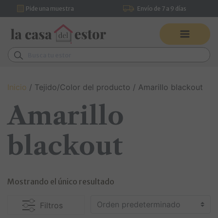
Pide una muestra
Envío de 7 a 9 días
Saltar al contenido
Pídenos asesoramiento por
Navegación principal
WhatsApp
Buscar:
Inicio
/ Tejido/Color del producto / Amarillo blackout
Amarillo
blackout
Mostrando el único resultado
Filtros