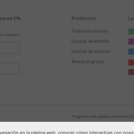
gue un 5%
Productos
La
Todos los estores
o obligatorio
Estores de interior
Estores de exterior
Muestras gratis
Programa de ayudas Industria Di
navegación en la página web, conocer cómo interactúas con nosot