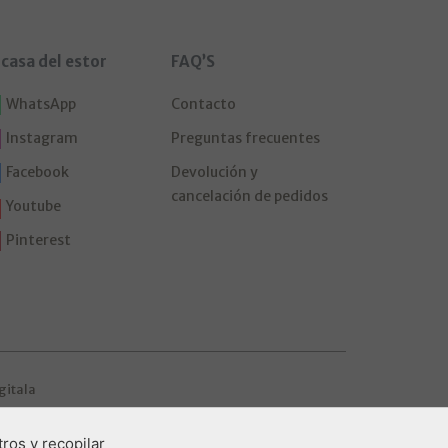
 casa del estor
FAQ’S
WhatsApp
Contacto
Instagram
Preguntas frecuentes
Facebook
Devolución y
cancelación de pedidos
Youtube
Pinterest
gitala
ros y recopilar