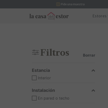
Pide una muestra
Saltar al contenido
Estores
Navegación principal
Filtros
Borrar
Estancia
Interior
Instalación
En pared o techo