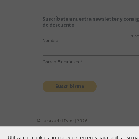
Suscríbete a nuestra newsletter y consi
de descuento
*
Camp
Nombre
Correo Electrónico
*
© La casa del Estor | 2026
Utilizamos cookies propias y de terceros para facilitar su 