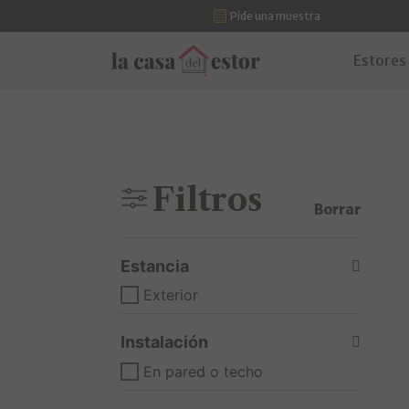
Pide una muestra
Saltar al contenido
Estores
Navegación principal
Filtros
Borrar
Estancia
Exterior
Instalación
En pared o techo