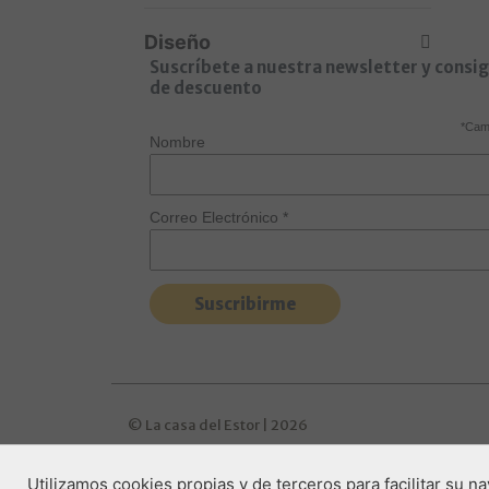
Diseño
Suscríbete a nuestra newsletter y consi
Bicolor
de descuento
Monocolor
*
Camp
Nombre
Correo Electrónico
*
© La casa del Estor | 2026
Utilizamos cookies propias y de terceros para facilitar su 