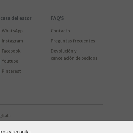
 casa del estor
FAQ’S
WhatsApp
Contacto
Instagram
Preguntas frecuentes
Facebook
Devolución y
cancelación de pedidos
Youtube
Pinterest
gitala
ros y recopilar