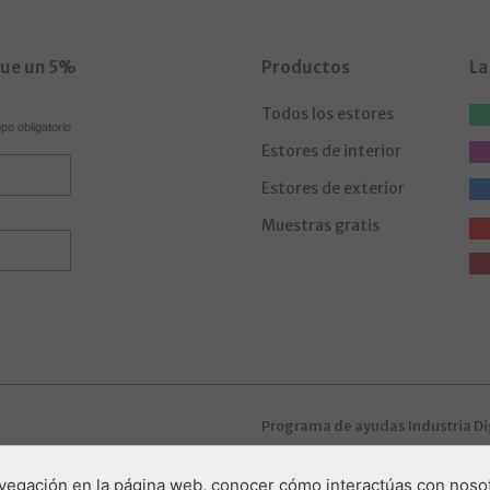
gue un 5%
Productos
La
Todos los estores
o obligatorio
Estores de interior
Estores de exterior
Muestras gratis
Programa de ayudas Industria Di
navegación en la página web, conocer cómo interactúas con nosot