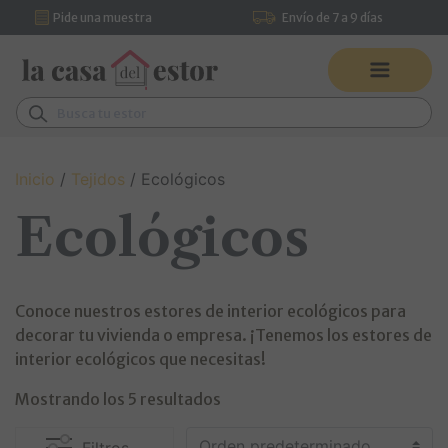
Pide una muestra
Envío de 7 a 9 días
Saltar al contenido
Pídenos asesoramiento por
Navegación principal
WhatsApp
Buscar:
Inicio
/
Tejidos
/ Ecológicos
Ecológicos
Conoce nuestros estores de interior ecológicos para
decorar tu vivienda o empresa. ¡Tenemos los estores de
interior ecológicos que necesitas!
Mostrando los 5 resultados