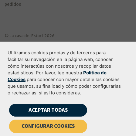
pedidos
© La casa del Estor | 2026
Utilizamos cookies propias y de terceros para
Programa de ayudas Industria Digitala
facilitar su navegación en la página web, conocer
cómo interactúas con nosotros y recopilar datos
estadísticos. Por favor, lee nuestra
Política de
Cookies
para conocer con mayor detalle las cookies
Condiciones de compra
que usamos, su finalidad y cómo poder configurarlas
o rechazarlas, sí así lo consideras.
Política de privacidad
Aviso legal
ACEPTAR TODAS
Política de Cookies
CONFIGURAR COOKIES