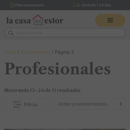
Pide una muestra
Envío de 7 a 9 días
Saltar al contenido
Pídenos asesoramiento por
Navegación principal
WhatsApp
Buscar:
Inicio
/
Profesionales
/ Página 2
Profesionales
Mostrando 13–24 de 31 resultados
Filtros