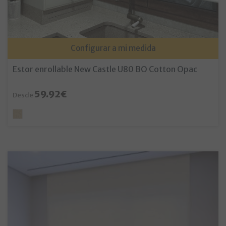
Configurar a mi medida
Estor enrollable New Castle U80 BO Cotton Opac
59.92€
Desde